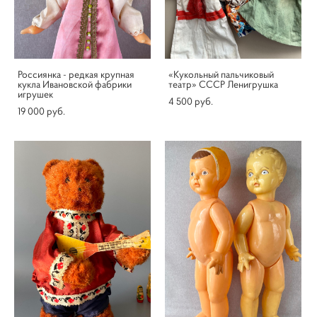
Россиянка - редкая крупная
«Кукольный пальчиковый
кукла Ивановской фабрики
театр» СССР Ленигрушка
игрушек
4 500 pуб.
19 000 pуб.