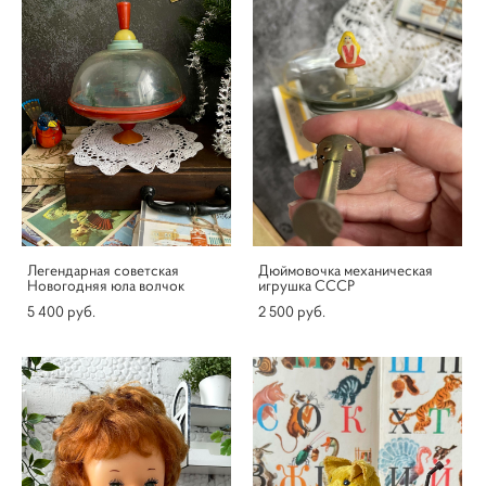
Легендарная советская
Дюймовочка механическая
Новогодняя юла волчок
игрушка СССР
5 400 pуб.
2 500 pуб.