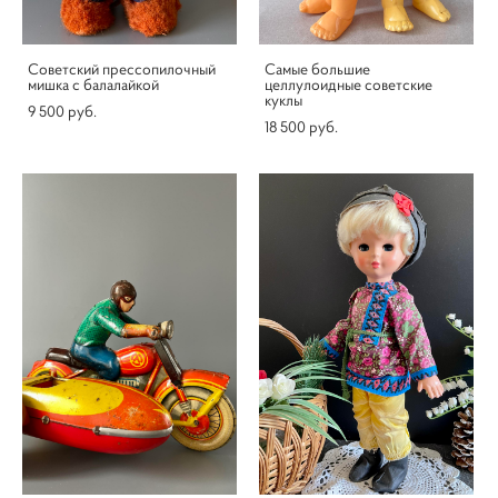
Советский прессопилочный
Самые большие
мишка с балалайкой
целлулоидные советские
куклы
9 500 pуб.
18 500 pуб.