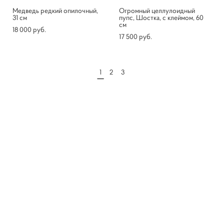
Медведь редкий опилочный,
Огромный целлулоидный
31 см
пупс, Шостка, с клеймом, 60
см
18 000 pуб.
17 500 pуб.
1
2
3