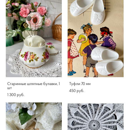
Старинные шляпные булавки, 1
Туфли 70 мм
шт
450 pуб.
1 300 pуб.