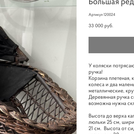
Большая ред
Артикул 120024
33 000 pуб.
У коляски потрясаю
ручка!
Корзина плетеная,
колеса и два мале
металлические, кру
Деревянная ручка с
возможна нужна скл
Высота до верха ка
люльки 25 см, шири
21 см. Высота от с