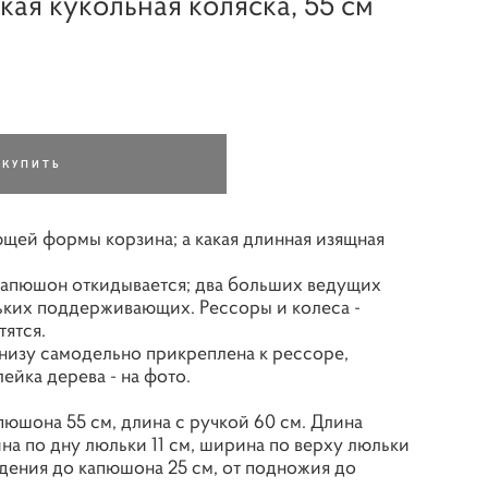
кая кукольная коляска, 55 см
КУПИТЬ
щей формы корзина; а какая длинная изящная
 капюшон откидывается; два больших ведущих
ньких поддерживающих. Рессоры и колеса -
тятся.
низу самодельно прикреплена к рессоре,
ейка дерева - на фото.
пюшона 55 см, длина с ручкой 60 см. Длина
на по дну люльки 11 см, ширина по верху люльки
идения до капюшона 25 см, от подножия до