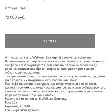
Артикул 110533
72 000 pуб.
КУПИТЬ
Антикварная кукла Walkure (Валькирия) в отличном состоянии.
Великолепная кестнеровская головушка из бисквитного тонированного
фарфора; глаза закрываются (есть стирание воска на левом веке);
ресницы нарисованы; бровки формованные; рот открыт с двумя
зубками; уши проколоты.
Тело деревянно-композитное, полностью артикулированное, с родным
лако-красочным покрытием, есть фабричный штамп.
Парик французский из натуральных волос; туфельки с носочками,
шляпка из соломки, одежда - все старинное: шелковая рубашка ручного
шитья и платье из тонкого нежного хлопка, переделанное из большего
по размеру, тоже с ручным шитьем.
На затылке маркировка: 8 Walkure Germany.
Рост 50 см.
Германия, 1903-10 г.
Очень красивая девочка.