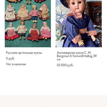
Русские артельные куклы
Антикварная кукла C. M.
Bergman & Simon&Halbig 39
0 pуб.
см
Нет в наличии
52 000 pуб.