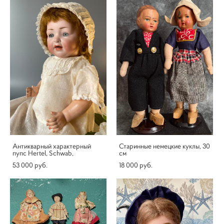
Антикварный характерный
Старинные немецкие куклы, 30
пупс Hertel, Schwab,
см
53 000 pуб.
18 000 pуб.