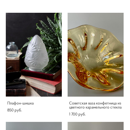
Плафон-шишка
Советская ваза конфетница из
цветного карамельного стекла
850 pуб.
1 700 pуб.