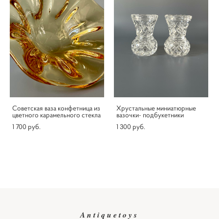
Советская ваза конфетница из
Хрустальные миниатюрные
цветного карамельного стекла
вазочки- подбукетники
1 700 pуб.
1 300 pуб.
Antiquetoys