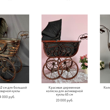
62 см для большой
Красивая деревянная
Коля
кварной куклы
коляска для антикварной
куклы 65 см
4 000 pуб.
23 000 pуб.