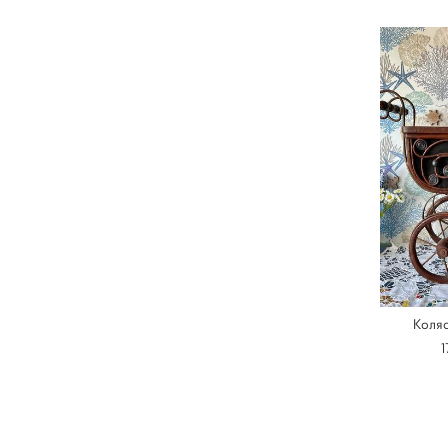
Коляс
1